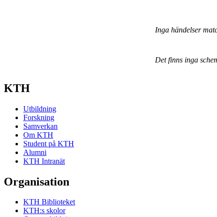
Inga händelser mat
Det finns inga sche
KTH
Utbildning
Forskning
Samverkan
Om KTH
Student på KTH
Alumni
KTH Intranät
Organisation
KTH Biblioteket
KTH:s skolor