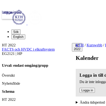
Logga in
kth.se
Sök
English
HT 2022
KTH
/
Kurswebb
/
HT
FACTS och HVDC i elkraftsystem
2022
EG2121 | HP
Kalender
Urval: endast omgång/grupp
Logga in till
Översikt
Du är inte inlogga
Nyhetsflöde
Logga in
Schema
HT 2022
Ändra tidsperiod 