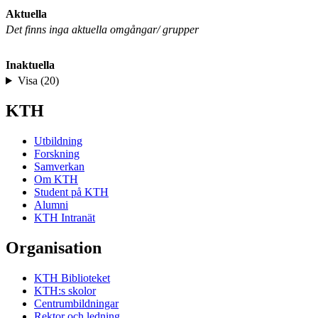
Aktuella
Det finns inga aktuella omgångar/ grupper
Inaktuella
Visa (20)
KTH
Utbildning
Forskning
Samverkan
Om KTH
Student på KTH
Alumni
KTH Intranät
Organisation
KTH Biblioteket
KTH:s skolor
Centrumbildningar
Rektor och ledning