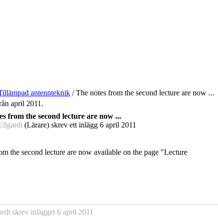
Tillämpad antennteknik
/
The notes from the second lecture are now ...
rån april 2011.
s from the second lecture are now ...
llgardt
(Lärare) skrev ett inlägg
6 april 2011
om the second lecture are now available on the page "Lecture
ardt
skrev inlägget
6 april 2011