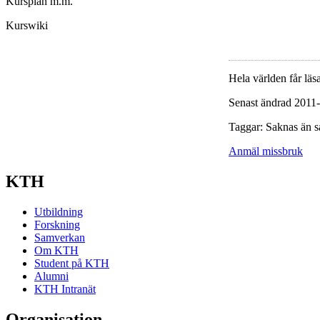
Kursplan m.m.
Kurswiki
Hela världen får läsa
Senast ändrad 2011
Taggar: Saknas än s
Anmäl missbruk
KTH
Utbildning
Forskning
Samverkan
Om KTH
Student på KTH
Alumni
KTH Intranät
Organisation