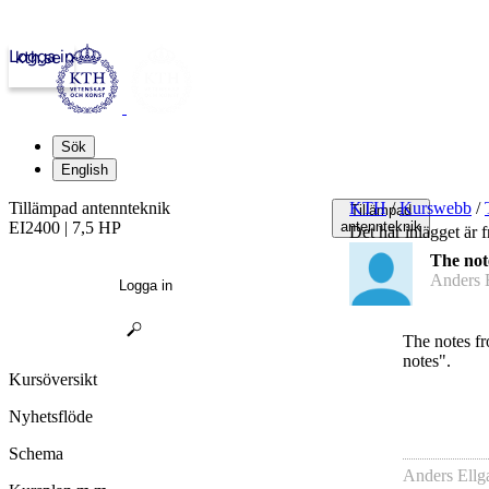
Logga in
kth.se
Sök
English
Tillämpad antennteknik
KTH
/
Kurswebb
/
Tillämpad
EI2400 | 7,5 HP
antennteknik
Det här inlägget är f
The note
Anders E
Logga in
The notes fr
notes".
Kursöversikt
Nyhetsflöde
Schema
Anders Ellg