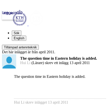
Logga in
kth.se
Sök
English
Tillämpad antennteknik
Det här inlägget är från april 2011.
The question time in Eastern holiday is added.
Hui Li
(Lärare) skrev ett inlägg
13 april 2011
The question time in Eastern holiday is added.
Hui Li
skrev inlägget
13 april 2011