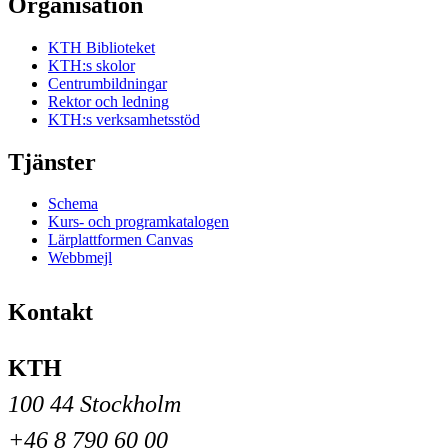
Organisation
KTH Biblioteket
KTH:s skolor
Centrumbildningar
Rektor och ledning
KTH:s verksamhetsstöd
Tjänster
Schema
Kurs- och programkatalogen
Lärplattformen Canvas
Webbmejl
Kontakt
KTH
100 44 Stockholm
+46 8 790 60 00