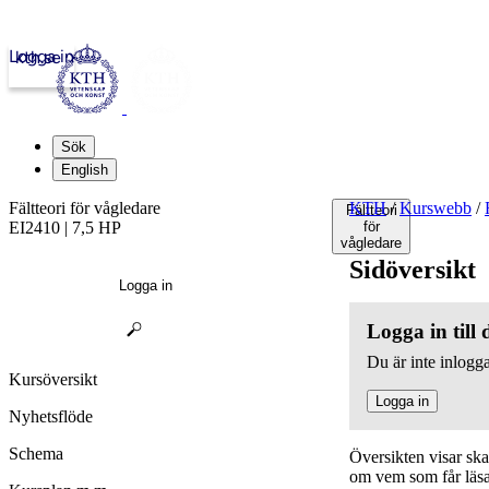
Logga in
kth.se
Sök
English
Fältteori för vågledare
KTH
/
Kurswebb
/
Fältteori
EI2410 | 7,5 HP
för
vågledare
Sidöversikt
Logga in
Logga in till
Du är inte inlogga
Kursöversikt
Logga in
Nyhetsflöde
Schema
Översikten visar sk
om vem som får läsa,