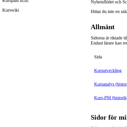
Kursplan m.m.
Nyhetsflödet och Sc
Kurswiki
Hittar du inte en sid
Allmänt
Sidorna är riktade t
Endast lärare kan re
Sida
Kursutveckling
Kursanalys (histor
Kurs-PM (historik
Sidor för m