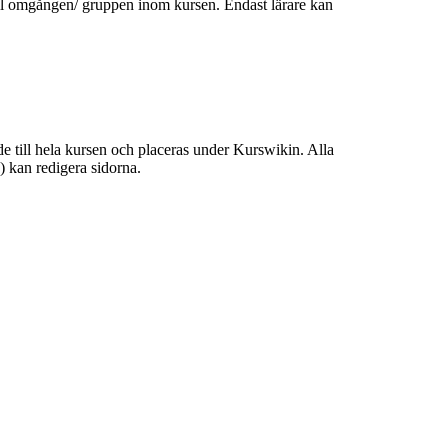
till omgången/ gruppen inom kursen. Endast lärare kan
de till hela kursen och placeras under Kurswikin. Alla
e) kan redigera sidorna.