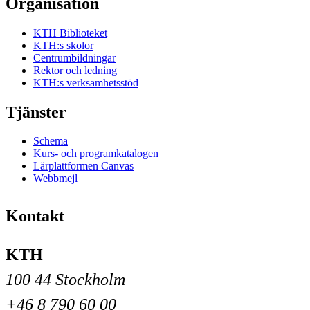
Organisation
KTH Biblioteket
KTH:s skolor
Centrumbildningar
Rektor och ledning
KTH:s verksamhetsstöd
Tjänster
Schema
Kurs- och programkatalogen
Lärplattformen Canvas
Webbmejl
Kontakt
KTH
100 44 Stockholm
+46 8 790 60 00