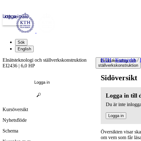
Logga in
kth.se
Sök
English
Elnätsteknologi och ställverkskonstruktion
KTH
/
Kurswebb
/
Elnätsteknologi och
EI2436 | 6,0 HP
ställverkskonstruktion
Sidöversikt
Logga in
Logga in till
Du är inte inlogga
Kursöversikt
Logga in
Nyhetsflöde
Schema
Översikten visar sk
om vem som får läsa,