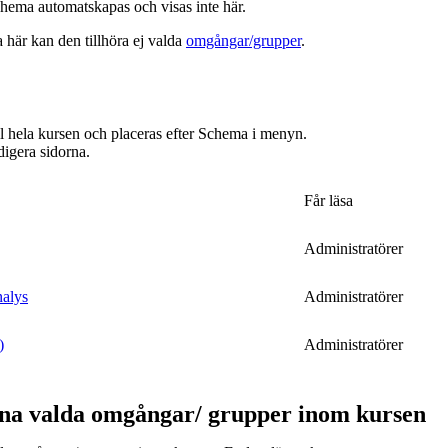
hema automatskapas och visas inte här.
a här kan den tillhöra ej valda
omgångar/grupper
.
ill hela kursen och placeras efter Schema i menyn.
digera sidorna.
Får läsa
Administratörer
nalys
Administratörer
)
Administratörer
ina valda omgångar/ grupper inom kursen