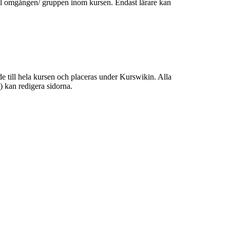
till omgången/ gruppen inom kursen. Endast lärare kan
de till hela kursen och placeras under Kurswikin. Alla
e) kan redigera sidorna.