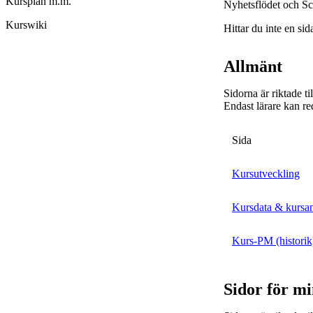
Kursplan m.m.
Nyhetsflödet och Sc
Kurswiki
Hittar du inte en sid
Allmänt
Sidorna är riktade t
Endast lärare kan re
Sida
Kursutveckling
Kursdata & kursa
Kurs-PM (historik
Sidor för m