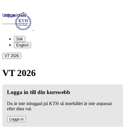
Logga in
kth.se
Sök
English
VT 2026
VT 2026
Logga in till din kurswebb
Du är inte inloggad på KTH så innehållet är inte anpassat
efter dina val.
Logga in