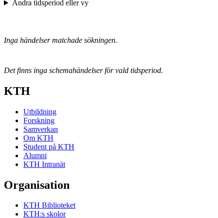
Ändra tidsperiod eller vy
Inga händelser matchade sökningen.
Det finns inga schemahändelser för vald tidsperiod.
KTH
Utbildning
Forskning
Samverkan
Om KTH
Student på KTH
Alumni
KTH Intranät
Organisation
KTH Biblioteket
KTH:s skolor