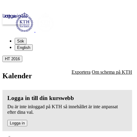
Logga in
kth.se
Sök
English
HT 2016
Exportera
Om schema på KTH
Kalender
Logga in till din kurswebb
Du är inte inloggad på KTH så innehållet är inte anpassat
efter dina val.
Logga in