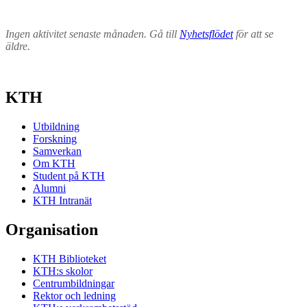
Ingen aktivitet senaste månaden. Gå till
Nyhetsflödet
för att se
äldre.
KTH
Utbildning
Forskning
Samverkan
Om KTH
Student på KTH
Alumni
KTH Intranät
Organisation
KTH Biblioteket
KTH:s skolor
Centrumbildningar
Rektor och ledning