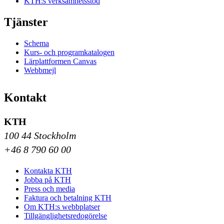
KTH:s verksamhetsstöd
Tjänster
Schema
Kurs- och programkatalogen
Lärplattformen Canvas
Webbmejl
Kontakt
KTH
100 44 Stockholm
+46 8 790 60 00
Kontakta KTH
Jobba på KTH
Press och media
Faktura och betalning KTH
Om KTH:s webbplatser
Tillgänglighetsredogörelse