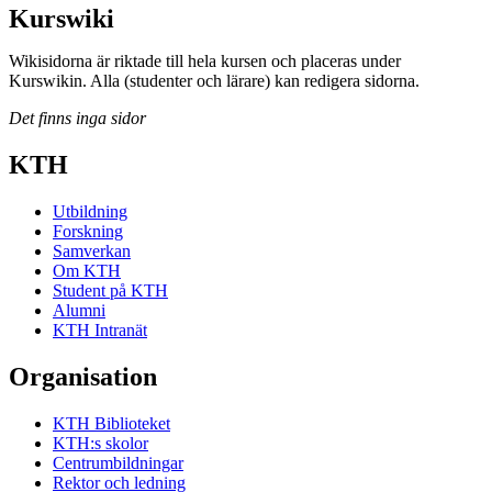
Kurswiki
Wikisidorna är riktade till hela kursen och placeras under
Kurswikin. Alla (studenter och lärare) kan redigera sidorna.
Det finns inga sidor
KTH
Utbildning
Forskning
Samverkan
Om KTH
Student på KTH
Alumni
KTH Intranät
Organisation
KTH Biblioteket
KTH:s skolor
Centrumbildningar
Rektor och ledning