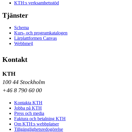
KTH:s verksamhetsstöd
Tjänster
Schema
Kurs- och programkatalogen
Lärplattformen Canvas
Webbmejl
Kontakt
KTH
100 44 Stockholm
+46 8 790 60 00
Kontakta KTH
Jobba på KTH
Press och media
Faktura och betalning KTH
Om KTH:s webbplatser
Tillgänglighetsredogörelse