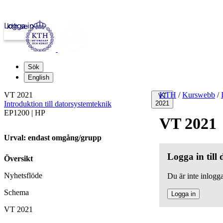
Logga in
kth.se
Sök
English
VT 2021
KTH
/
Kurswebb
/
VT
Introduktion till datorsystemteknik
2021
EP1200 | HP
VT 2021
Urval: endast omgång/grupp
Logga in till
Översikt
Nyhetsflöde
Du är inte inlogga
Schema
Logga in
VT 2021