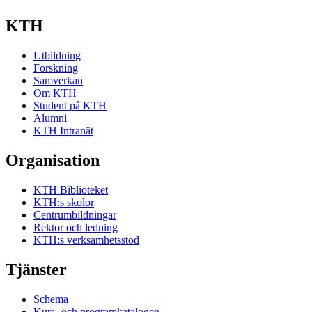
KTH
Utbildning
Forskning
Samverkan
Om KTH
Student på KTH
Alumni
KTH Intranät
Organisation
KTH Biblioteket
KTH:s skolor
Centrumbildningar
Rektor och ledning
KTH:s verksamhetsstöd
Tjänster
Schema
Kurs- och programkatalogen