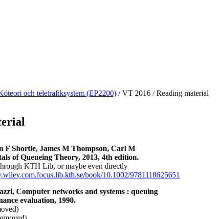
Köteori och teletrafiksystem (EP2200)
/
VT 2016
/
Reading material
erial
 F Shortle, James M Thompson, Carl M
ls of Queueing Theory, 2013, 4th edition.
through KTH Lib, or maybe even directly
ary.wiley.com.focus.lib.kth.se/book/10.1002/9781118625651
zzi​, Computer networks and systems : queuing
ance evaluation, 1990.
moved)
(removed)