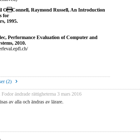
 OConnell, Raymond Russell, An Introduction
s for
rs, 1995.
ec, Performance Evaluation of Computer and
stems, 2010.
erfeval.epfl.ch/
er (
2
)
a Fodor
ändrade rättigheterna
3 mars 2016
sas av alla och ändras av lärare.
.