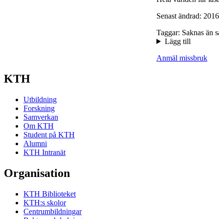
Senast ändrad: 2016
Taggar: Saknas än s
Lägg till
Anmäl missbruk
KTH
Utbildning
Forskning
Samverkan
Om KTH
Student på KTH
Alumni
KTH Intranät
Organisation
KTH Biblioteket
KTH:s skolor
Centrumbildningar