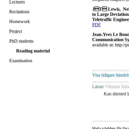
Lectures
JT Lewis, Neil
Recitations
to Large Deviation
Teletraffic Enginee
Homework
PDF
Project
Jean-Yves Le Boud
Communication Sy
PhD students
available at: http://p
Reading material
Examination
Visa tidigare händels
Lärare
Viktoria Juli
Kan därmed lä
Hela världen får läsa