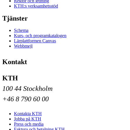
Rektor och ledning
KTH:s verksamhetsstöd
Tjänster
Schema
Kurs- och programkatalogen
Lärplattformen Canvas
Webbmejl
Kontakt
KTH
100 44 Stockholm
+46 8 790 60 00
Kontakta KTH
Jobba på KTH
Press och media
Faktura och betalning KTH