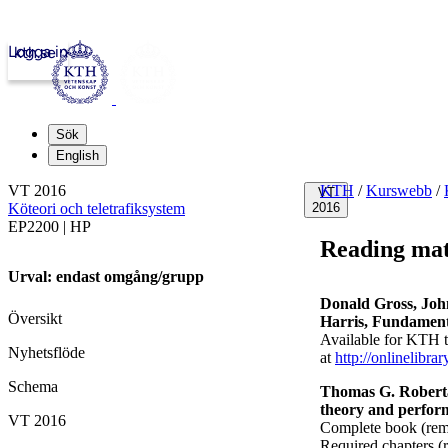
Logga in
kth.se
Sök
English
VT 2016
KTH
/
Kurswebb
/
VT
Köteori och teletrafiksystem
2016
EP2200 | HP
Reading mat
Urval: endast omgång/grupp
Donald
Gross,
John
Översikt
Harris,
Fundamenta
Available for KTH 
Nyhetsflöde
at
http://onlinelibr
Schema
Thomas G. Roberta
theory and perform
VT 2016
Complete book (re
Required chapters 