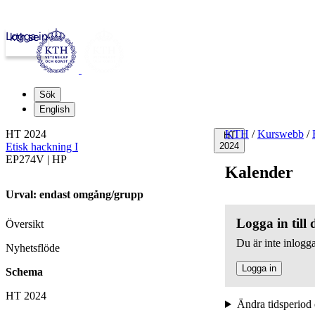
Logga in
kth.se
Sök
English
HT 2024
KTH
/
Kurswebb
/
HT
Etisk hackning I
2024
EP274V | HP
Kalender
Urval: endast omgång/grupp
Logga in till
Översikt
Du är inte inlogga
Nyhetsflöde
Logga in
Schema
HT 2024
Ändra tidsperiod 