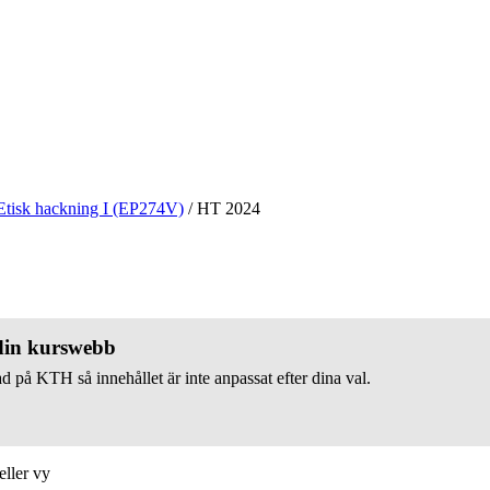
Etisk hackning I (EP274V)
/
HT 2024
 din kurswebb
d på KTH så innehållet är inte anpassat efter dina val.
eller vy