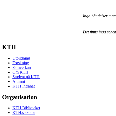
Inga händelser mat
Det finns inga sche
KTH
Utbildning
Forskning
Samverkan
Om KTH
Student på KTH
Alumni
KTH Intranät
Organisation
KTH Biblioteket
KTH:s skolor