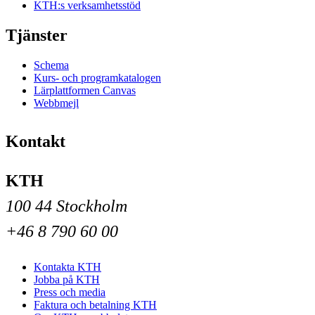
KTH:s verksamhetsstöd
Tjänster
Schema
Kurs- och programkatalogen
Lärplattformen Canvas
Webbmejl
Kontakt
KTH
100 44 Stockholm
+46 8 790 60 00
Kontakta KTH
Jobba på KTH
Press och media
Faktura och betalning KTH