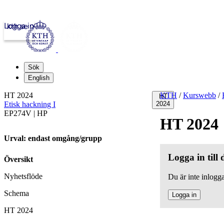
Logga in
kth.se
Sök
English
HT 2024
KTH
/
Kurswebb
/
HT
Etisk hackning I
2024
EP274V | HP
HT 2024
Urval: endast omgång/grupp
Logga in till
Översikt
Nyhetsflöde
Du är inte inlogga
Schema
Logga in
HT 2024