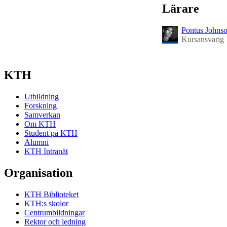
Lärare
Pontus Johns
Kursansvarig
KTH
Utbildning
Forskning
Samverkan
Om KTH
Student på KTH
Alumni
KTH Intranät
Organisation
KTH Biblioteket
KTH:s skolor
Centrumbildningar
Rektor och ledning