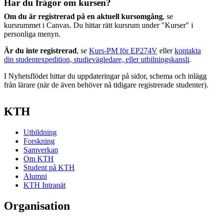
Har du frågor om kursen?
Om du är registrerad på en aktuell kursomgång
, se
kursrummet i Canvas. Du hittar rätt kursrum under "Kurser" i
personliga menyn.
Är du inte registrerad
, se
Kurs-PM för EP274V
eller
kontakta
din studentexpedition, studievägledare, eller utbilningskansli
.
I Nyhetsflödet hittar du uppdateringar på sidor, schema och inlägg
från lärare (när de även behöver nå tidigare registrerade studenter).
KTH
Utbildning
Forskning
Samverkan
Om KTH
Student på KTH
Alumni
KTH Intranät
Organisation