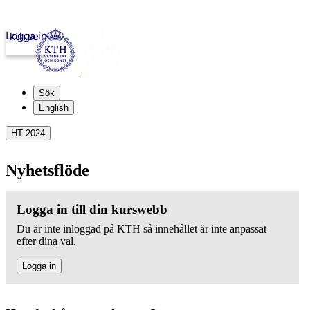
Logga in
kth.se
Sök
English
HT 2024
Nyhetsflöde
Logga in till din kurswebb
Du är inte inloggad på KTH så innehållet är inte anpassat
efter dina val.
Logga in