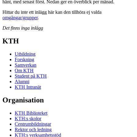
hänt, med senast först. Nedan ger en överblick per månad.
Hittar du inte ett inlägg här kan den tillhöra ej valda
omgångar/grupper
.
Det finns inga inlägg
KTH
Utbildning
Forskning
Samverkan
Om KTH
Student på KTH
Alumni
KTH Intranät
Organisation
KTH Biblioteket
KTH:s skolor
Centrumbildningar
Rektor och ledning
KTH:s verksamhetsstöd