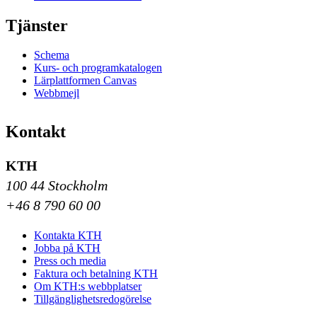
Tjänster
Schema
Kurs- och programkatalogen
Lärplattformen Canvas
Webbmejl
Kontakt
KTH
100 44 Stockholm
+46 8 790 60 00
Kontakta KTH
Jobba på KTH
Press och media
Faktura och betalning KTH
Om KTH:s webbplatser
Tillgänglighetsredogörelse