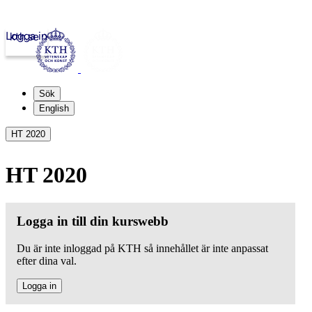
Logga in
kth.se
Sök
English
HT 2020
HT 2020
Logga in till din kurswebb
Du är inte inloggad på KTH så innehållet är inte anpassat
efter dina val.
Logga in