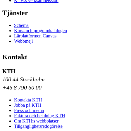
KTH:s verksamhetsstöd
Tjänster
Schema
Kurs- och programkatalogen
Lärplattformen Canvas
Webbmejl
Kontakt
KTH
100 44 Stockholm
+46 8 790 60 00
Kontakta KTH
Jobba på KTH
Press och media
Faktura och betalning KTH
Om KTH:s webbplatser
Tillgänglighetsredogörelse