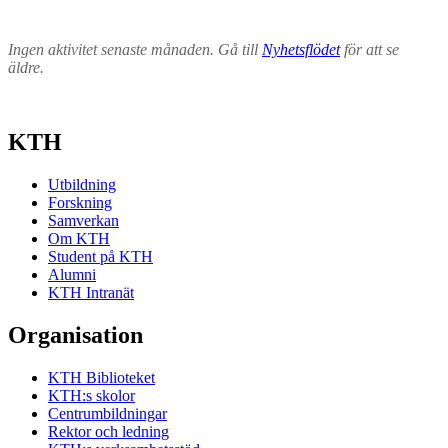
Ingen aktivitet senaste månaden. Gå till
Nyhetsflödet
för att se
äldre.
KTH
Utbildning
Forskning
Samverkan
Om KTH
Student på KTH
Alumni
KTH Intranät
Organisation
KTH Biblioteket
KTH:s skolor
Centrumbildningar
Rektor och ledning