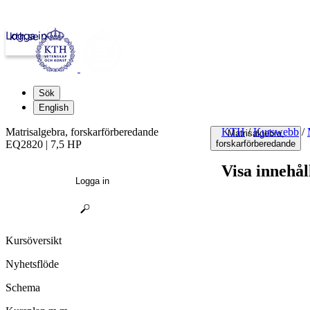
Logga in
kth.se
Sök
English
Matrisalgebra, forskarförberedande
KTH
/
Kurswebb
/
Matrisalgebra,
EQ2820 | 7,5 HP
forskarförberedande
Visa innehål
Logga in
Kursöversikt
Nyhetsflöde
Schema