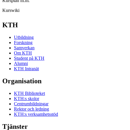
Kursplan m.m.
Kurswiki
KTH
Utbildning
Forskning
Samverkan
Om KTH
Student på KTH
Alumni
KTH Intranät
Organisation
KTH Biblioteket
KTH:s skolor
Centrumbildningar
Rektor och ledning
KTH:s verksamhetsstöd
Tjänster