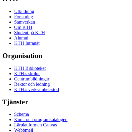
Utbildning
Forskning
Samverkan
Om KTH
Student på KTH
Alumni
KTH Intranät
Organisation
KTH Biblioteket
KTH:s skolor
Centrumbildningar
Rektor och ledning
KTH:s verksamhetsstöd
Tjänster
Schema
Kurs- och programkatalogen
Lärplattformen Canvas
Webbmejl