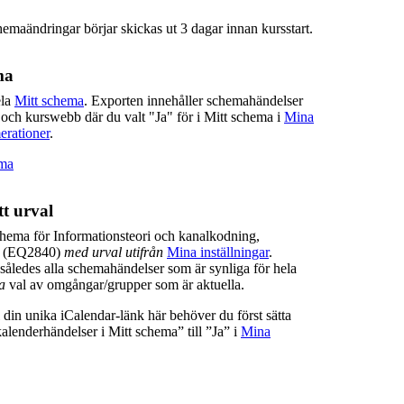
hemaändringar börjar skickas ut 3 dagar innan kursstart.
ma
ela
Mitt schema
. Exporten innehåller schemahändelser
 och kurswebb där du valt "Ja" för i Mitt schema i
Mina
erationer
.
ema
t urval
hema för Informationsteori och kanalkodning,
e (EQ2840)
med urval utifrån
Mina inställningar
.
således alla schemahändelser som är synliga för hela
a
val av omgångar/grupper som är aktuella.
ill din unika iCalendar-länk här behöver du först sätta
lenderhändelser i Mitt schema” till ”Ja” i
Mina