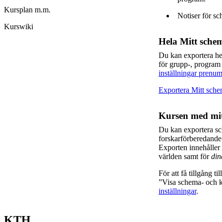
Kursplan m.m.
Notiser för sc
Kurswiki
Hela Mitt sche
Du kan exportera h
för grupp-, program
inställningar prenum
Exportera Mitt sch
Kursen med mit
Du kan exportera sc
forskarförberedand
Exporten innehåller 
världen samt för
din
För att få tillgång t
”Visa schema- och ka
inställningar
.
KTH