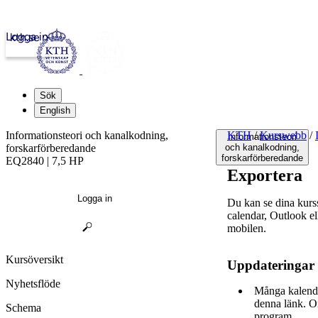
Logga in
kth.se
Sök
English
Informationsteori och kanalkodning,
KTH
/
Kurswebb
/
Informationsteori
forskarförberedande
och kanalkodning,
forskarförberedande
EQ2840 | 7,5 HP
Exportera
Logga in
Du kan se dina kur
calendar, Outlook e
mobilen.
Kursöversikt
Uppdateringar
Nyhetsflöde
Många kalende
denna länk. O
Schema
program.