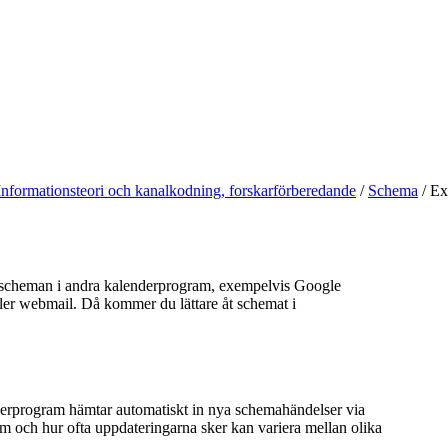
Informationsteori och kanalkodning, forskarförberedande
/
Schema
/
Exp
sscheman i andra kalenderprogram, exempelvis Google
ller webmail. Då kommer du lättare åt schemat i
rprogram hämtar automatiskt in nya schemahändelser via
m och hur ofta uppdateringarna sker kan variera mellan olika