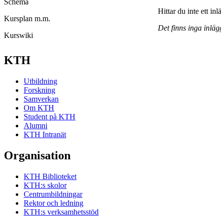
Schema
Hittar du inte ett in
Kursplan m.m.
Det finns inga inläg
Kurswiki
KTH
Utbildning
Forskning
Samverkan
Om KTH
Student på KTH
Alumni
KTH Intranät
Organisation
KTH Biblioteket
KTH:s skolor
Centrumbildningar
Rektor och ledning
KTH:s verksamhetsstöd