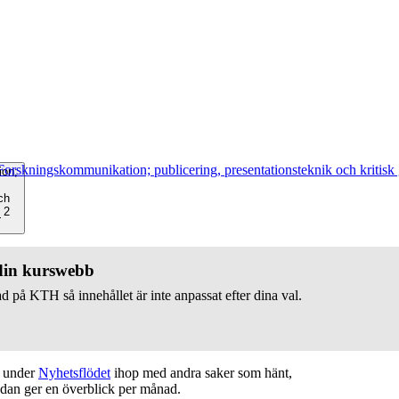
Forskningskommunikation; publicering, presentationsteknik och kritisk
ion;
ch
 2
v
 din kurswebb
d på KTH så innehållet är inte anpassat efter dina val.
t under
Nyhetsflödet
ihop med andra saker som hänt,
edan ger en överblick per månad.