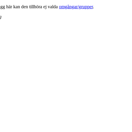
lägg här kan den tillhöra ej valda
omgångar/grupper
.
g