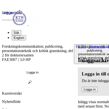
Logga in
kth.se
Sök
English
Forskningskommunikation; publicering,
KTH
/
Kurswebb
/
Forskningskommunikat
presentationsteknik och kritisk granskning, del
publicering,
presentationsteknik o
2 för doktorsexamen
kritisk granskning, del
Inläggsarki
FAE3007 | 3,0 HP
för doktorsexamen
Logga in
Logga in till
Du är inte inlogga
Logga in
Kursöversikt
Nyhetsflöde
Inlägg visas normal
med senast först. N