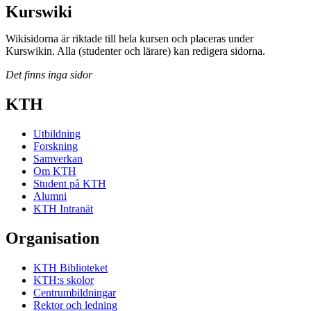
Kurswiki
Wikisidorna är riktade till hela kursen och placeras under
Kurswikin. Alla (studenter och lärare) kan redigera sidorna.
Det finns inga sidor
KTH
Utbildning
Forskning
Samverkan
Om KTH
Student på KTH
Alumni
KTH Intranät
Organisation
KTH Biblioteket
KTH:s skolor
Centrumbildningar
Rektor och ledning