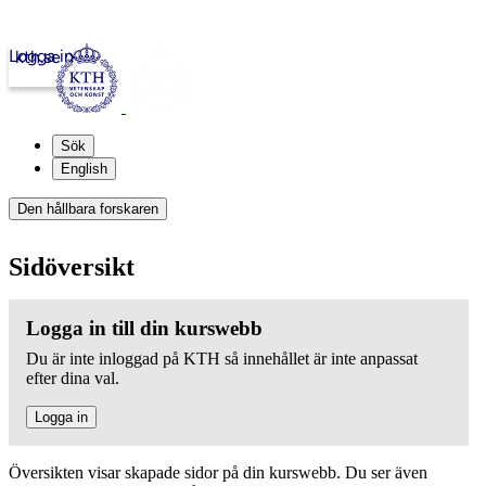
Logga in
kth.se
Sök
English
Den hållbara forskaren
Sidöversikt
Logga in till din kurswebb
Du är inte inloggad på KTH så innehållet är inte anpassat
efter dina val.
Logga in
Översikten visar skapade sidor på din kurswebb. Du ser även