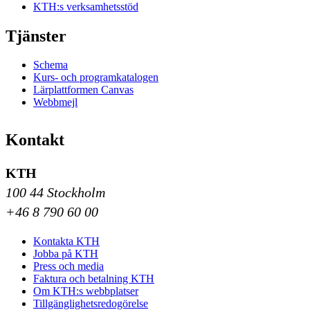
KTH:s verksamhetsstöd
Tjänster
Schema
Kurs- och programkatalogen
Lärplattformen Canvas
Webbmejl
Kontakt
KTH
100 44 Stockholm
+46 8 790 60 00
Kontakta KTH
Jobba på KTH
Press och media
Faktura och betalning KTH
Om KTH:s webbplatser
Tillgänglighetsredogörelse