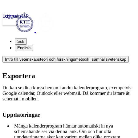
Logga in
kth.se
Sök
English
Intro till vetenskapsteori och forskningsmetodik, samhällsvetenskap
Exportera
Du kan se dina kursscheman i andra kalenderprogram, exempelvis
Google calendar, Outlook eller webmail. Då kommer du lättare åt
schemat i mobilen.
Uppdateringar
Många kalenderprogram hämtar automatiskt in nya
schemahändelser via denna länk. Om och hur ofta
uppdateringarna sker kan variera mellan olika program.