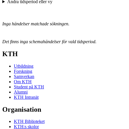
Ändra tidsperiod eller vy
Inga händelser matchade sökningen.
Det finns inga schemahändelser för vald tidsperiod.
KTH
Utbildning
Forskning
Samverkan
Om KTH
Student på KTH
Alumni
KTH Intranät
Organisation
KTH Biblioteket
KTH:s skolor