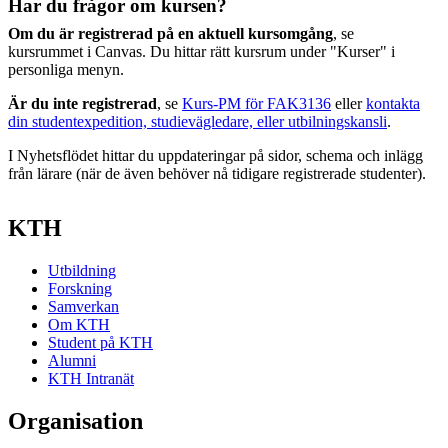
Har du frågor om kursen?
Om du är registrerad på en aktuell kursomgång
, se
kursrummet i Canvas. Du hittar rätt kursrum under "Kurser" i
personliga menyn.
Är du inte registrerad
, se
Kurs-PM för FAK3136
eller
kontakta
din studentexpedition, studievägledare, eller utbilningskansli
.
I Nyhetsflödet hittar du uppdateringar på sidor, schema och inlägg
från lärare (när de även behöver nå tidigare registrerade studenter).
KTH
Utbildning
Forskning
Samverkan
Om KTH
Student på KTH
Alumni
KTH Intranät
Organisation