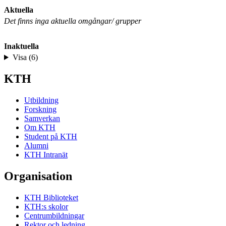
Aktuella
Det finns inga aktuella omgångar/ grupper
Inaktuella
Visa (6)
KTH
Utbildning
Forskning
Samverkan
Om KTH
Student på KTH
Alumni
KTH Intranät
Organisation
KTH Biblioteket
KTH:s skolor
Centrumbildningar
Rektor och ledning