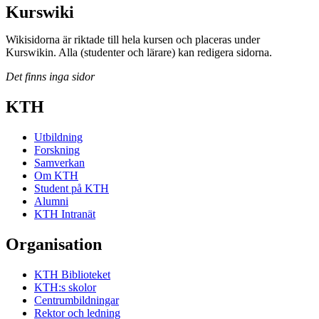
Kurswiki
Wikisidorna är riktade till hela kursen och placeras under
Kurswikin. Alla (studenter och lärare) kan redigera sidorna.
Det finns inga sidor
KTH
Utbildning
Forskning
Samverkan
Om KTH
Student på KTH
Alumni
KTH Intranät
Organisation
KTH Biblioteket
KTH:s skolor
Centrumbildningar
Rektor och ledning