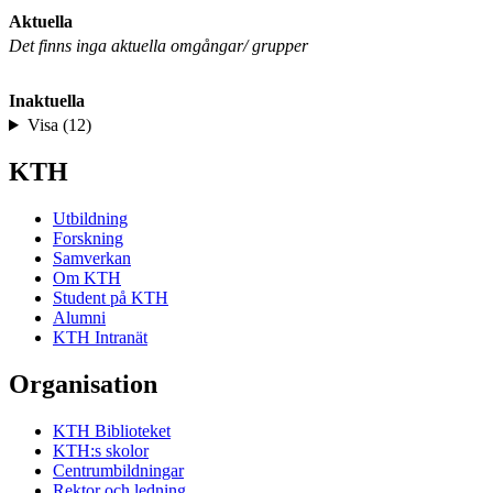
Aktuella
Det finns inga aktuella omgångar/ grupper
Inaktuella
Visa (12)
KTH
Utbildning
Forskning
Samverkan
Om KTH
Student på KTH
Alumni
KTH Intranät
Organisation
KTH Biblioteket
KTH:s skolor
Centrumbildningar
Rektor och ledning