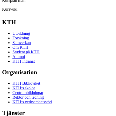
Kursplan m.m.
Kurswiki
KTH
Utbildning
Forskning
Samverkan
Om KTH
Student på KTH
Alumni
KTH Intranät
Organisation
KTH Biblioteket
KTH:s skolor
Centrumbildningar
Rektor och ledning
KTH:s verksamhetsstöd
Tjänster