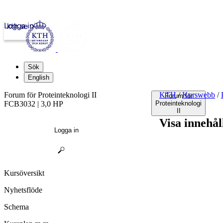
Logga in
kth.se
Sök
English
Forum för Proteinteknologi II
KTH
/
Kurswebb
/
Forum för
FCB3032 | 3,0 HP
Proteinteknologi
II
Visa innehål
Logga in
Kursöversikt
Nyhetsflöde
Schema