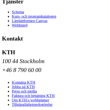
Tjänster
Schema
Kurs- och programkatalogen
Lärplattformen Canvas
Webbmejl
Kontakt
KTH
100 44 Stockholm
+46 8 790 60 00
Kontakta KTH
Jobba på KTH
Press och media
Faktura och betalning KTH
Om KTH:s webbplatser
Tillgänglighetsredogörelse