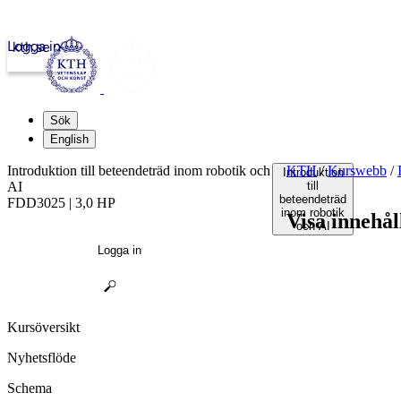
Logga in
kth.se
Sök
English
Introduktion till beteendeträd inom robotik och
KTH
/
Kurswebb
/
Introduktion
AI
till
beteendeträd
FDD3025 | 3,0 HP
inom robotik
Visa innehål
och AI
Logga in
Kursöversikt
Nyhetsflöde
Schema