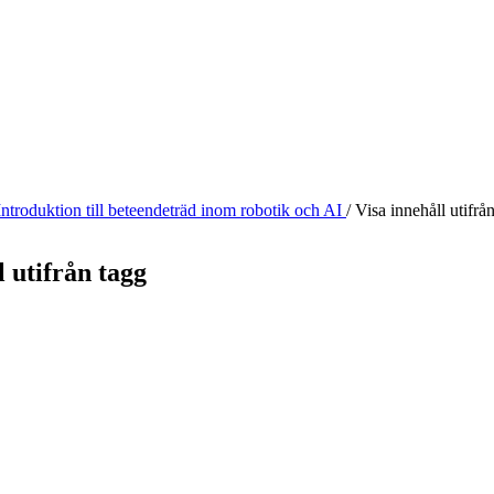
Introduktion till beteendeträd inom robotik och AI
/
Visa innehåll utifrå
l utifrån tagg