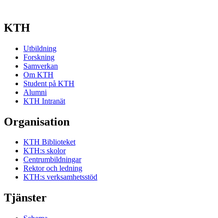
KTH
Utbildning
Forskning
Samverkan
Om KTH
Student på KTH
Alumni
KTH Intranät
Organisation
KTH Biblioteket
KTH:s skolor
Centrumbildningar
Rektor och ledning
KTH:s verksamhetsstöd
Tjänster