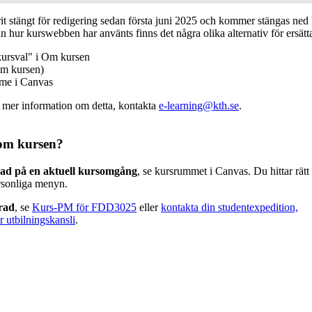
 stängt för redigering sedan första juni 2025 och kommer stängas ned h
n hur kurswebben har använts finns det några olika alternativ för ersätt
kursval" i Om kursen
m kursen)
mme i Canvas
v mer information om detta, kontakta
e-learning@kth.se
.
om kursen?
rad på en aktuell kursomgång
, se kursrummet i Canvas. Du hittar rät
rsonliga menyn.
erad
, se
Kurs-PM för FDD3025
eller
kontakta din studentexpedition,
r utbilningskansli
.