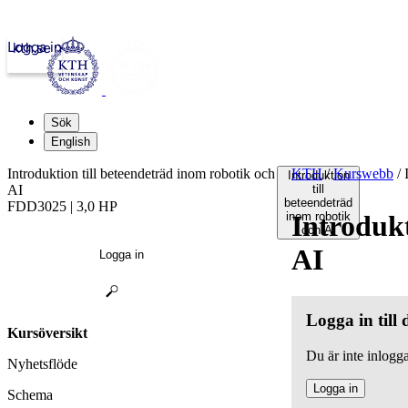
Logga in
kth.se
Sök
English
Introduktion till beteendeträd inom robotik och
KTH
/
Kurswebb
/
I
Introduktion
AI
till
beteendeträd
FDD3025 | 3,0 HP
inom robotik
Introdukt
och AI
AI
Logga in
Logga in till
Kursöversikt
Du är inte inlogga
Nyhetsflöde
Logga in
Schema