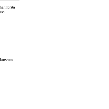
elt första
are:
t kursrum