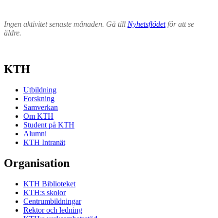
Ingen aktivitet senaste månaden. Gå till
Nyhetsflödet
för att se
äldre.
KTH
Utbildning
Forskning
Samverkan
Om KTH
Student på KTH
Alumni
KTH Intranät
Organisation
KTH Biblioteket
KTH:s skolor
Centrumbildningar
Rektor och ledning