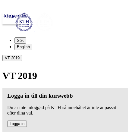
Logga in
kth.se
Sök
English
VT 2019
VT 2019
Logga in till din kurswebb
Du är inte inloggad på KTH så innehållet är inte anpassat
efter dina val.
Logga in