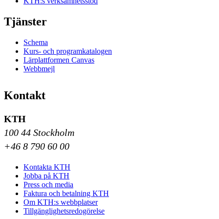
KTH:s verksamhetsstöd
Tjänster
Schema
Kurs- och programkatalogen
Lärplattformen Canvas
Webbmejl
Kontakt
KTH
100 44 Stockholm
+46 8 790 60 00
Kontakta KTH
Jobba på KTH
Press och media
Faktura och betalning KTH
Om KTH:s webbplatser
Tillgänglighetsredogörelse