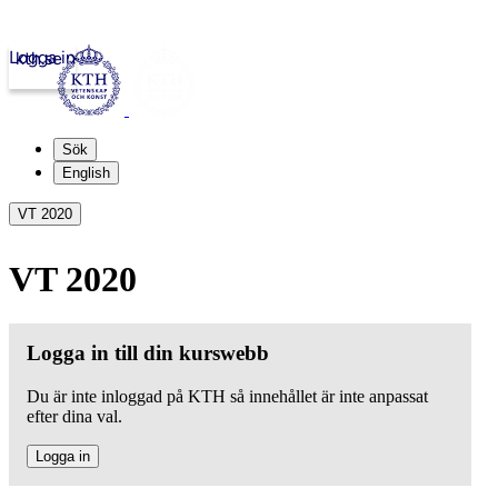
Logga in
kth.se
Sök
English
VT 2020
VT 2020
Logga in till din kurswebb
Du är inte inloggad på KTH så innehållet är inte anpassat
efter dina val.
Logga in