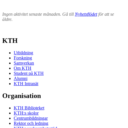
Ingen aktivitet senaste månaden. Gå till
Nyhetsflödet
för att se
äldre.
KTH
Utbildning
Forskning
Samverkan
Om KTH
Student på KTH
Alumni
KTH Intranät
Organisation
KTH Biblioteket
KTH:s skolor
Centrumbildningar
Rektor och ledning