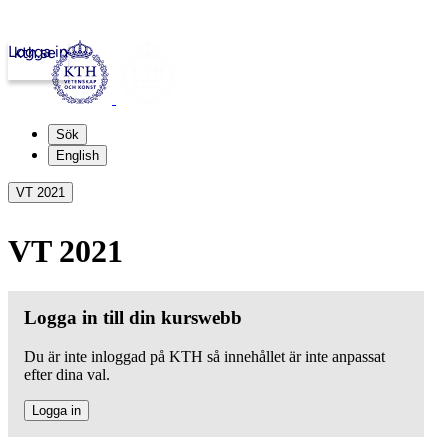
Logga in
kth.se
Sök
English
VT 2021
VT 2021
Logga in till din kurswebb
Du är inte inloggad på KTH så innehållet är inte anpassat
efter dina val.
Logga in