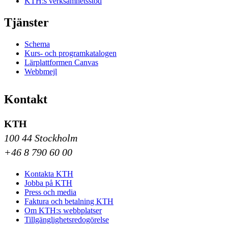
KTH:s verksamhetsstöd
Tjänster
Schema
Kurs- och programkatalogen
Lärplattformen Canvas
Webbmejl
Kontakt
KTH
100 44 Stockholm
+46 8 790 60 00
Kontakta KTH
Jobba på KTH
Press och media
Faktura och betalning KTH
Om KTH:s webbplatser
Tillgänglighetsredogörelse