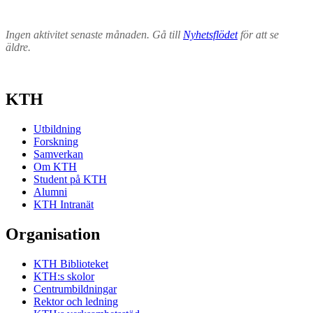
Ingen aktivitet senaste månaden. Gå till
Nyhetsflödet
för att se
äldre.
KTH
Utbildning
Forskning
Samverkan
Om KTH
Student på KTH
Alumni
KTH Intranät
Organisation
KTH Biblioteket
KTH:s skolor
Centrumbildningar
Rektor och ledning