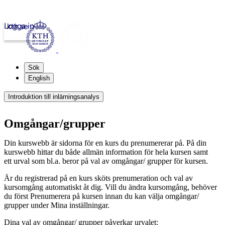
Logga in
kth.se
Sök
English
Introduktion till inlärningsanalys
Omgångar/grupper
Din kurswebb är sidorna för en kurs du prenumererar på. På din
kurswebb hittar du både allmän information för hela kursen samt
ett urval som bl.a. beror på val av omgångar/ grupper för kursen.
Är du registrerad på en kurs sköts prenumeration och val av
kursomgång automatiskt åt dig. Vill du ändra kursomgång, behöver
du först Prenumerera på kursen innan du kan välja omgångar/
grupper under Mina inställningar.
Dina val av omgångar/ grupper påverkar urvalet: