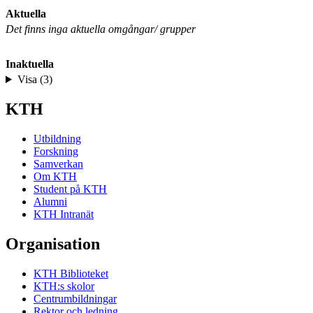
Aktuella
Det finns inga aktuella omgångar/ grupper
Inaktuella
Visa (3)
KTH
Utbildning
Forskning
Samverkan
Om KTH
Student på KTH
Alumni
KTH Intranät
Organisation
KTH Biblioteket
KTH:s skolor
Centrumbildningar
Rektor och ledning