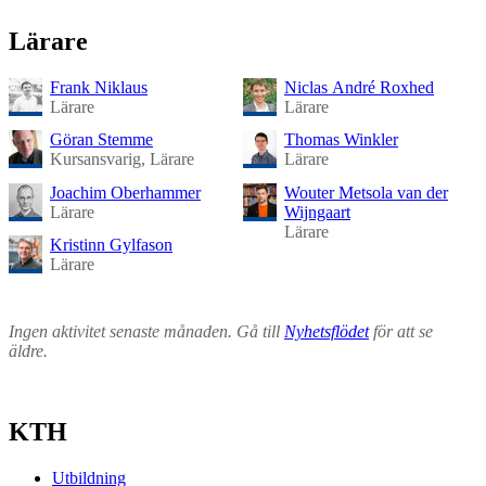
Lärare
Frank Niklaus
Niclas André Roxhed
Lärare
Lärare
Göran Stemme
Thomas Winkler
Kursansvarig, Lärare
Lärare
Joachim Oberhammer
Wouter Metsola van der
Lärare
Wijngaart
Lärare
Kristinn Gylfason
Lärare
Ingen aktivitet senaste månaden. Gå till
Nyhetsflödet
för att se
äldre.
KTH
Utbildning