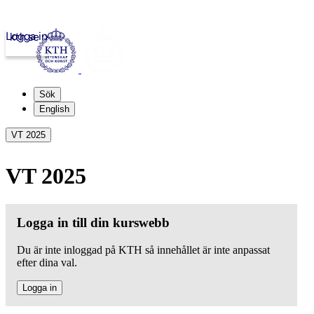
Logga in
kth.se
Sök
English
VT 2025
VT 2025
Logga in till din kurswebb
Du är inte inloggad på KTH så innehållet är inte anpassat
efter dina val.
Logga in