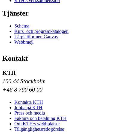
KTH:s verksamhetsstöd
Tjänster
Schema
Kurs- och programkatalogen
Lärplattformen Canvas
Webbmejl
Kontakt
KTH
100 44 Stockholm
+46 8 790 60 00
Kontakta KTH
Jobba på KTH
Press och media
Faktura och betalning KTH
Om KTH:s webbplatser
Tillgänglighetsredogörelse