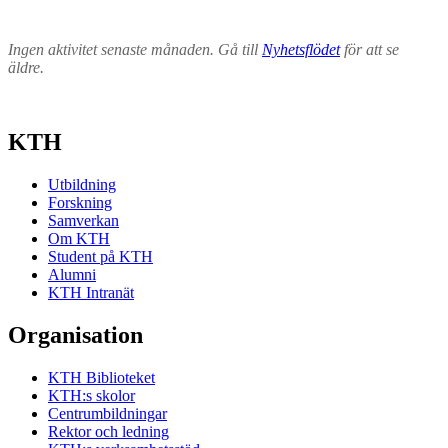
Ingen aktivitet senaste månaden. Gå till
Nyhetsflödet
för att se
äldre.
KTH
Utbildning
Forskning
Samverkan
Om KTH
Student på KTH
Alumni
KTH Intranät
Organisation
KTH Biblioteket
KTH:s skolor
Centrumbildningar
Rektor och ledning