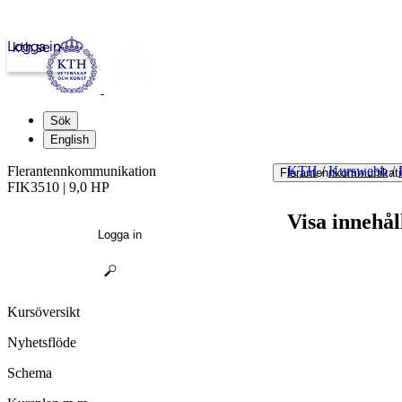
Logga in
kth.se
Sök
English
Flerantennkommunikation
KTH
/
Kurswebb
/
Flerantennkommunikat
FIK3510 | 9,0 HP
Visa innehål
Logga in
Kursöversikt
Nyhetsflöde
Schema