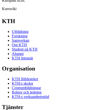
Kursplan m.m.
Kurswiki
KTH
Utbildning
Forskning
Samverkan
Om KTH
Student på KTH
Alumni
KTH Intranät
Organisation
KTH Biblioteket
KTH:s skolor
Centrumbildningar
Rektor och ledning
KTH:s verksamhetsstöd
Tjänster