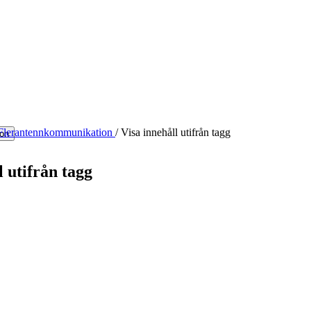
Flerantennkommunikation
/
Visa innehåll utifrån tagg
ion
l utifrån tagg