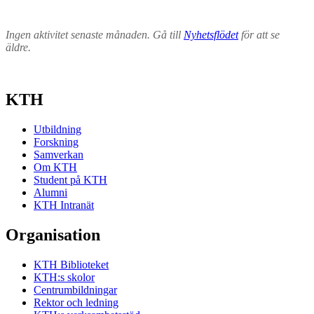
Ingen aktivitet senaste månaden. Gå till
Nyhetsflödet
för att se
äldre.
KTH
Utbildning
Forskning
Samverkan
Om KTH
Student på KTH
Alumni
KTH Intranät
Organisation
KTH Biblioteket
KTH:s skolor
Centrumbildningar
Rektor och ledning