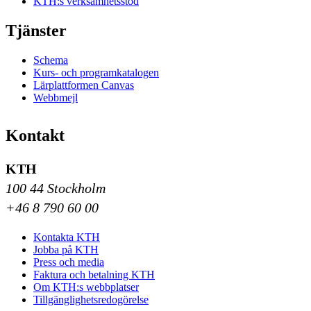
KTH:s verksamhetsstöd
Tjänster
Schema
Kurs- och programkatalogen
Lärplattformen Canvas
Webbmejl
Kontakt
KTH
100 44 Stockholm
+46 8 790 60 00
Kontakta KTH
Jobba på KTH
Press och media
Faktura och betalning KTH
Om KTH:s webbplatser
Tillgänglighetsredogörelse