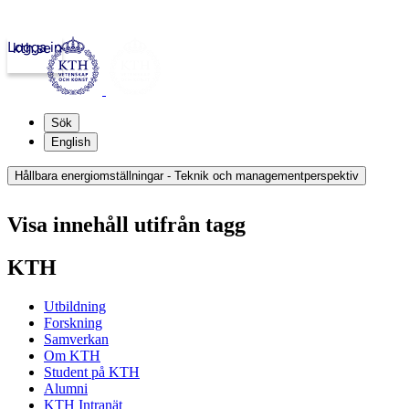
Logga in
kth.se
Sök
English
Hållbara energiomställningar - Teknik och managementperspektiv
Visa innehåll utifrån tagg
KTH
Utbildning
Forskning
Samverkan
Om KTH
Student på KTH
Alumni
KTH Intranät