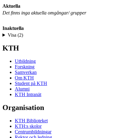
Aktuella
Det finns inga aktuella omgångar/ grupper
Inaktuella
Visa (2)
KTH
Utbildning
Forskning
Samverkan
Om KTH
Student på KTH
Alumni
KTH Intranät
Organisation
KTH Biblioteket
KTH:s skolor
Centrumbildningar
Rektor och ledning