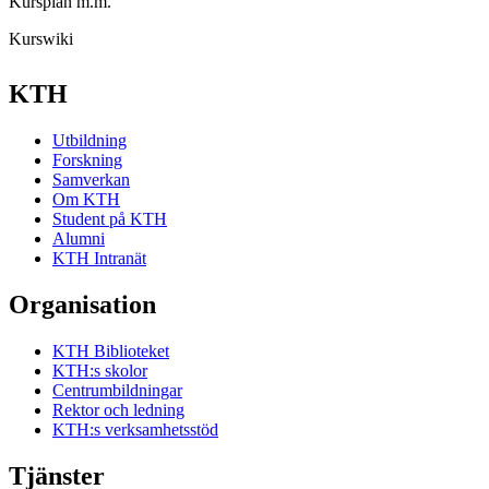
Kursplan m.m.
Kurswiki
KTH
Utbildning
Forskning
Samverkan
Om KTH
Student på KTH
Alumni
KTH Intranät
Organisation
KTH Biblioteket
KTH:s skolor
Centrumbildningar
Rektor och ledning
KTH:s verksamhetsstöd
Tjänster