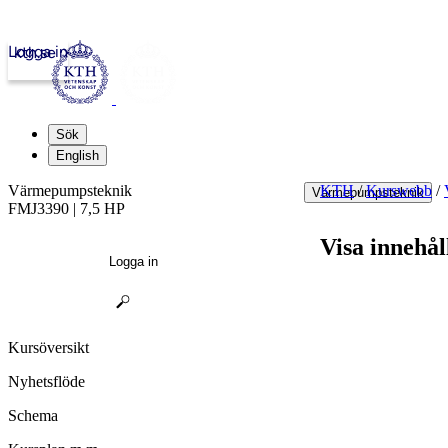
Logga in
kth.se
Sök
English
Värmepumpsteknik
KTH
/
Kurswebb
/
Värmepumpsteknik
FMJ3390 | 7,5 HP
Visa innehål
Logga in
Kursöversikt
Nyhetsflöde
Schema