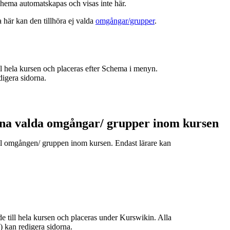
hema automatskapas och visas inte här.
a här kan den tillhöra ej valda
omgångar/grupper
.
ill hela kursen och placeras efter Schema i menyn.
digera sidorna.
ina valda omgångar/ grupper inom kursen
till omgången/ gruppen inom kursen. Endast lärare kan
de till hela kursen och placeras under Kurswikin. Alla
e) kan redigera sidorna.