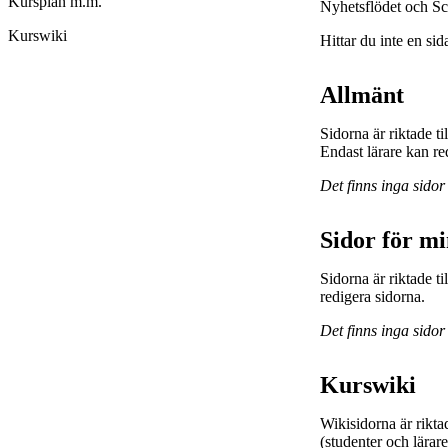
Kursplan m.m.
Nyhetsflödet och Sc
Kurswiki
Hittar du inte en sid
Allmänt
Sidorna är riktade t
Endast lärare kan re
Det finns inga sidor
Sidor för m
Sidorna är riktade 
redigera sidorna.
Det finns inga sidor
Kurswiki
Wikisidorna är rikta
(studenter och lärar