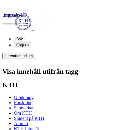
Logga in
kth.se
Sök
English
Litteraturstudium
Visa innehåll utifrån tagg
KTH
Utbildning
Forskning
Samverkan
Om KTH
Student på KTH
Alumni
KTH Intranät