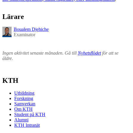
Lärare
Boualem Djehiche
Examinator
Ingen aktivitet senaste månaden. Gå till
Nyhetsflödet
för att se
äldre.
KTH
Utbildning
Forskning
Samverkan
Om KTH
Student på KTH
Alumni
KTH Intranät