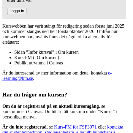
efter dina val.
Logga in
Kurswebben har varit stängt för redigering sedan första juni 2025
och kommer stängas ned helt första oktober 2026. Utifrån hur
kurswebben har använts finns det några olika alternativ för
ersättare:
Sidan "Inför kursval" i Om kursen
Kurs-PM (i Om kursen)
Publikt utrymme i Canvas
Är du intresserad av mer information om detta, kontakta
e-
learning@kth.se
.
Har du frågor om kursen?
Om du är registrerad på en aktuell kursomgång
, se
kursrummet i Canvas. Du hittar rätt kursrum under "Kurser" i
personliga menyn.
Är du inte registrerad
, se
Kurs-PM för FSF3971
eller
kontakta
din studentexpedition, studievägledare, eller utbilningskansli
.