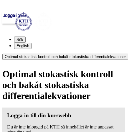
Logga in
kth.se
Sök
English
Optimal stokastisk kontroll och bakåt stokastiska differentialekvationer
Optimal stokastisk kontroll
och bakåt stokastiska
differentialekvationer
Logga in till din kurswebb
Du är inte inloggad på KTH så innehållet är inte anpassat