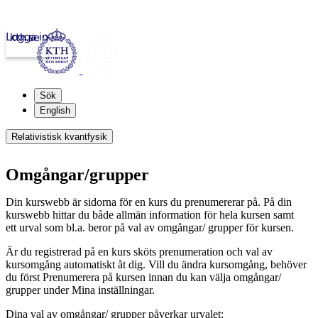
Logga in
kth.se
Sök
English
Relativistisk kvantfysik
Omgångar/grupper
Din kurswebb är sidorna för en kurs du prenumererar på. På din
kurswebb hittar du både allmän information för hela kursen samt
ett urval som bl.a. beror på val av omgångar/ grupper för kursen.
Är du registrerad på en kurs sköts prenumeration och val av
kursomgång automatiskt åt dig. Vill du ändra kursomgång, behöver
du först Prenumerera på kursen innan du kan välja omgångar/
grupper under Mina inställningar.
Dina val av omgångar/ grupper påverkar urvalet: