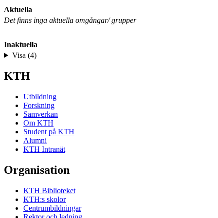
Aktuella
Det finns inga aktuella omgångar/ grupper
Inaktuella
Visa (4)
KTH
Utbildning
Forskning
Samverkan
Om KTH
Student på KTH
Alumni
KTH Intranät
Organisation
KTH Biblioteket
KTH:s skolor
Centrumbildningar
Rektor och ledning