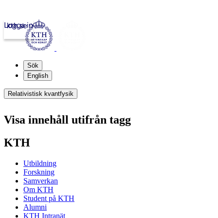
Logga in
kth.se
Sök
English
Relativistisk kvantfysik
Visa innehåll utifrån tagg
KTH
Utbildning
Forskning
Samverkan
Om KTH
Student på KTH
Alumni
KTH Intranät