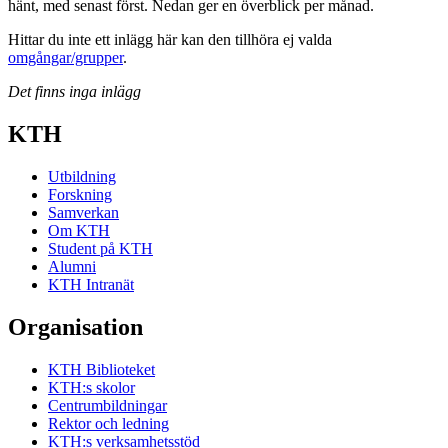
hänt, med senast först. Nedan ger en överblick per månad.
Hittar du inte ett inlägg här kan den tillhöra ej valda
omgångar/grupper
.
Det finns inga inlägg
KTH
Utbildning
Forskning
Samverkan
Om KTH
Student på KTH
Alumni
KTH Intranät
Organisation
KTH Biblioteket
KTH:s skolor
Centrumbildningar
Rektor och ledning
KTH:s verksamhetsstöd