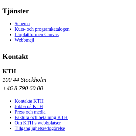
Tjänster
Schema
Kurs- och programkatalogen
Lärplattformen Canvas
Webbmejl
Kontakt
KTH
100 44 Stockholm
+46 8 790 60 00
Kontakta KTH
Jobba på KTH
Press och media
Faktura och betalning KTH
Om KTH:s webbplatser
Tillgänglighetsredogörelse