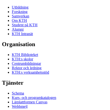
Utbildning
Forskning
Samverkan
Om KTH
Student på KTH
Alumni
KTH Intranät
Organisation
KTH Biblioteket
KTH:s skolor
Centrumbildningar
Rektor och ledning
KTH:s verksamhetsstöd
Tjänster
Schema
Kurs- och programkatalogen
Lärplattformen Canvas
Webbmejl