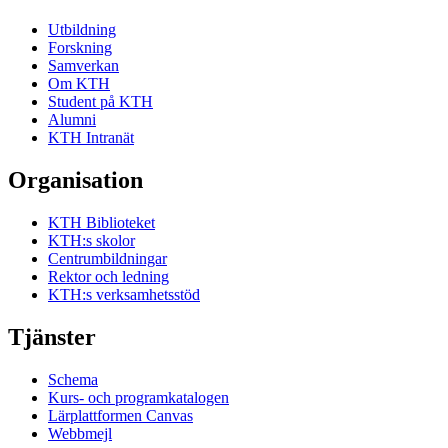
Utbildning
Forskning
Samverkan
Om KTH
Student på KTH
Alumni
KTH Intranät
Organisation
KTH Biblioteket
KTH:s skolor
Centrumbildningar
Rektor och ledning
KTH:s verksamhetsstöd
Tjänster
Schema
Kurs- och programkatalogen
Lärplattformen Canvas
Webbmejl