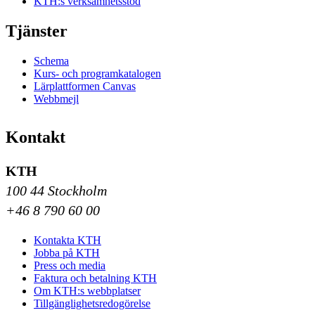
KTH:s verksamhetsstöd
Tjänster
Schema
Kurs- och programkatalogen
Lärplattformen Canvas
Webbmejl
Kontakt
KTH
100 44 Stockholm
+46 8 790 60 00
Kontakta KTH
Jobba på KTH
Press och media
Faktura och betalning KTH
Om KTH:s webbplatser
Tillgänglighetsredogörelse