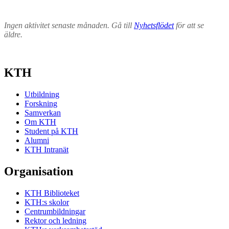
Ingen aktivitet senaste månaden. Gå till
Nyhetsflödet
för att se
äldre.
KTH
Utbildning
Forskning
Samverkan
Om KTH
Student på KTH
Alumni
KTH Intranät
Organisation
KTH Biblioteket
KTH:s skolor
Centrumbildningar
Rektor och ledning